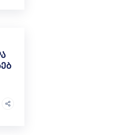
Და
ხებ