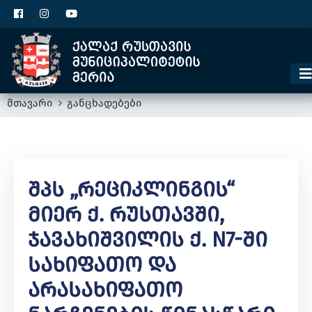
ცხელი ხაზი
1300
კონტაქტი
მოსაკრებელი
მთავარი
განცხადებები
Შპს „რეციკლინგის“
Მიერ Ქ. Რუსთავში,
Ჯავახიშვილის Ქ. N7-Ში
Სახიფათო Და
Არასახიფათო