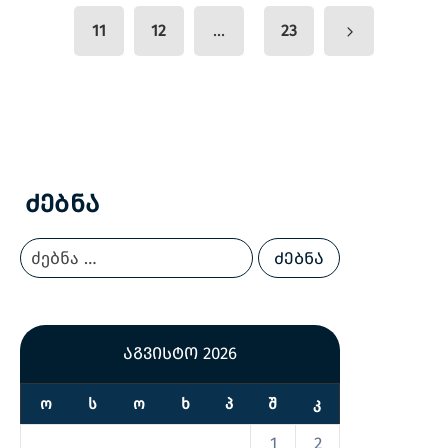
...
11
12
23
Ძებნა
აგვისტო 2026
Ო
Ს
Ო
Ხ
Პ
Შ
Კ
1
2