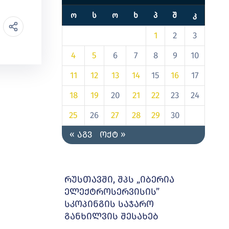
Ო
Ს
Ო
Ხ
Პ
Შ
Კ
1
2
3
4
5
6
7
8
9
10
11
12
13
14
15
16
17
18
19
20
21
22
23
24
25
26
27
28
29
30
« აგვ
ოქტ »
რუსთავში, შპს „იბერია
ელექტროსერვისის”
სკოპინგის საჯარო
განხილვის შესახებ