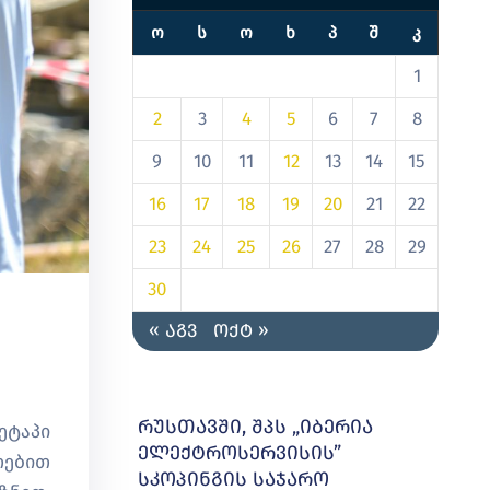
Ო
Ს
Ო
Ხ
Პ
Შ
Კ
1
2
3
4
5
6
7
8
9
10
11
12
13
14
15
16
17
18
19
20
21
22
23
24
25
26
27
28
29
30
« აგვ
ოქტ »
რუსთავში, შპს „იბერია
ეტაპი
ელექტროსერვისის”
თებით
სკოპინგის საჯარო