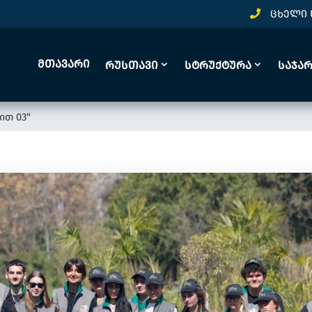
ცხელი 
Მთავარი
Რუსთავი
Სტრუქტურა
Საჯა
ით 03"