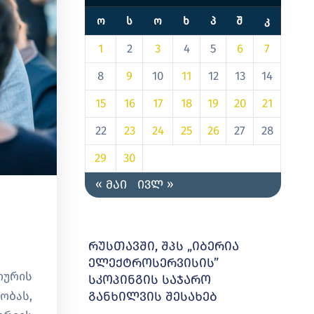
Ო
Ს
Ო
Ხ
Პ
Შ
Კ
1
2
3
4
5
6
7
8
9
10
11
12
13
14
15
16
17
18
19
20
21
22
23
24
25
26
27
28
29
30
« მაი
ივლ »
რუსთავში, შპს „იბერია
ელექტროსერვისის”
ოურის
სკოპინგის საჯარო
ობას,
განხილვის შესახებ