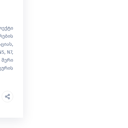
ოექტი
რების
ციას,
, N7,
 მერი
ტურის