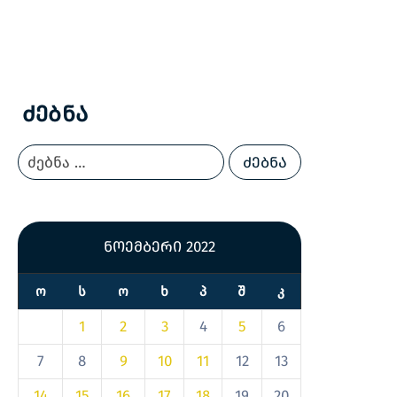
Ძებნა
ნოემბერი 2022
Ო
Ს
Ო
Ხ
Პ
Შ
Კ
1
2
3
4
5
6
7
8
9
10
11
12
13
14
15
16
17
18
19
20